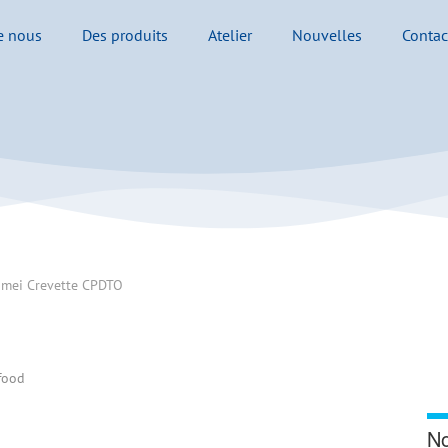
e nous
Des produits
Atelier
Nouvelles
Contac
mei Crevette CPDTO
food
No