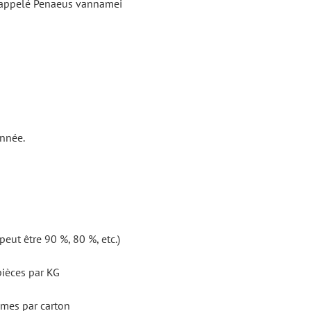
 appelé Penaeus vannamei
année.
eut être 90 %, 80 %, etc.)
pièces par KG
mmes par carton