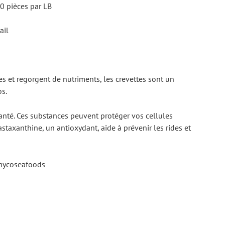
0 pièces par LB
ail
es et regorgent de nutriments, les crevettes sont un 
os.
anté. Ces substances peuvent protéger vos cellules 
taxanthine, un antioxydant, aide à prévenir les rides et 
Amycoseafoods