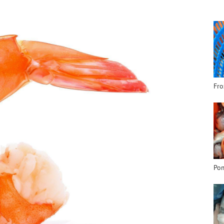
Fro
Pom