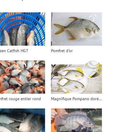
zen Catfish HGT
Pomfret d'or
fret rouge entier rond
Magnifique Pompano doré congelé