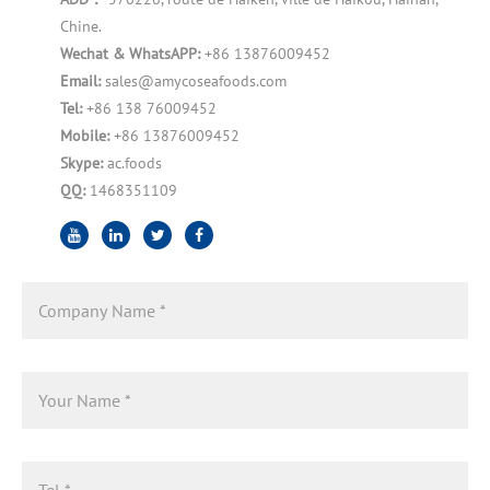
Chine.
Wechat & WhatsAPP:
+86 13876009452
Email:
sales@amycoseafoods.com
Tel:
+86 138 76009452
Mobile:
+86 13876009452
Skype:
ac.foods
QQ:
1468351109