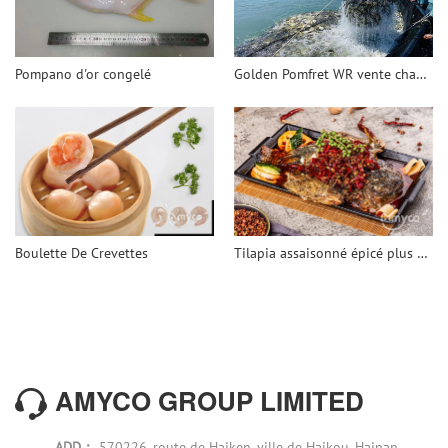
Pompano d'or congelé
Golden Pomfret WR vente chaude
Boulette De Crevettes
Tilapia assaisonné épicé plus pratique
AMYCO GROUP LIMITED
ADD：
570226, route de Haiken, ville de Haikou, Hainan,