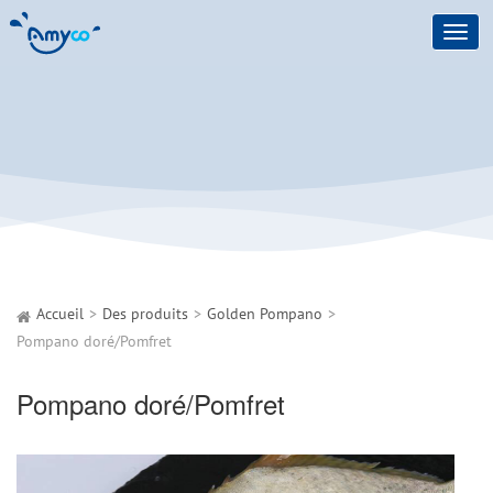
Toggl
navig
Accueil
Des produits
Golden Pompano
Pompano doré/Pomfret
Pompano doré/Pomfret