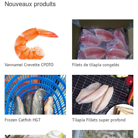
Nouveaux produits
Vannamei Crevette CPDTO
Filets de tilapia congelés
Frozen Catfish HGT
Tilapia Fillets super profond