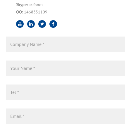
Skype:
ac.foods
QQ:
1468351109