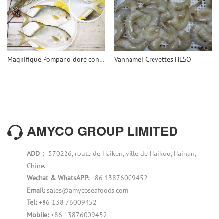
Magnifique Pompano doré congelé
Vannamei Crevettes HLSO
AMYCO GROUP LIMITED
ADD：
570226, route de Haiken, ville de Haikou, Hainan,
Chine.
Wechat & WhatsAPP:
+86 13876009452
Email:
sales@amycoseafoods.com
Tel:
+86 138 76009452
Mobile:
+86 13876009452