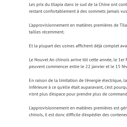
Les prix du tilapia dans le sud de la Chine ont con
restant confortablement à des sommets jamais vu
L'approvisionnement en matières premières de Tilapi
tailles récemment.
Et la plupart des usines affichent déjà complet ava
Le Nouvel An chinois arrive tôt cette année, le 1er f
peuvent commencer entre le 22 janvier et le 15 févr
En raison de la limitation de l'énergie électrique,
inférieure à ce qu'elle était auparavant, c'est pou
n'ont plus d'espace pour prendre plus de comman
L'approvisionnement en matières premières est gén
chinois, il est donc difficile d'expédier des conteneu