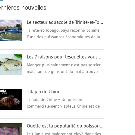
rnières nouvelles
Le secteur aquacole de Trinité-et-Tobago se bat pour contrer la tendance régionale
Trinité-et-Tobago, pays reconnu comme
l'une des puissances économiques de la
région, a connu la même tendance à la
baisse dans son secteur aquacole vu dans
Les 7 raisons pour lesquelles vous devriez manger plus de poisson
son voisin moins aisé ...
Manger plus sainement n'est pas sorcier,
mais tant de gens ont du mal à trouver
un moyen de mieux manger. nous
sommes ici pour vous donner quelques
Tilapia de Chine
raisons qui vous permettront de
poursuivr...
Tilapia de Chine – Un poisson
commercialement viableLa Chine est de
loin le plus grand producteur de poisson
Tilapia. Le tilapia est un poisson d'eau
Quelle est la popularité du poisson tilapia?
douce chaud appartenant à la fami...
Le tilapia est maintenant élevé dans des