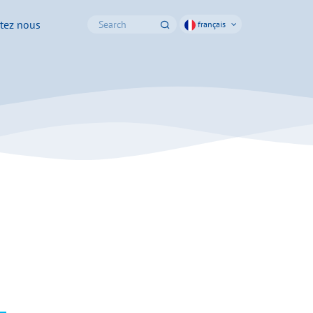
tez nous
français