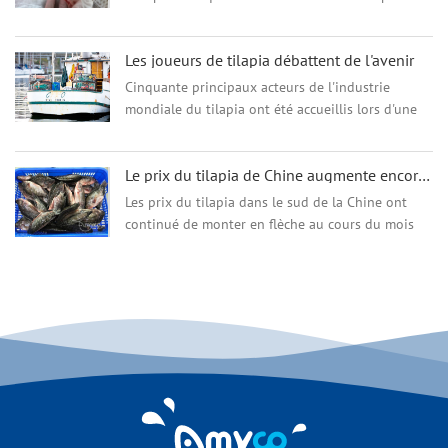
être délicat. Je souhaite partager avec vous
quelques astuces pour bien juger de la qual...
Les joueurs de tilapia débattent de l'avenir
Cinquante principaux acteurs de l'industrie
mondiale du tilapia ont été accueillis lors d'une
conférence en Egypte le mois dernier, par le géant
de l'alimentation Skretting. L'événement a été
Le prix du tilapia de Chine augmente encore beaucoup à partir d'octobre
convoqué pour discuter des moyens de stimuler
la produc ...
Les prix du tilapia dans le sud de la Chine ont
continué de monter en flèche au cours du mois
d'octobre, restant confortablement à des sommets
jamais vus depuis 2018.L'app...