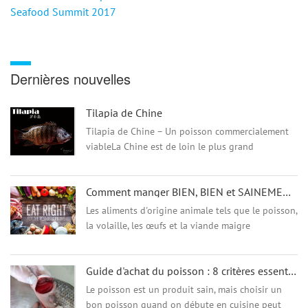
Seafood Summit 2017
Dernières nouvelles
Tilapia de Chine
Tilapia de Chine – Un poisson commercialement
viableLa Chine est de loin le plus grand
producteur de poisson Tilapia. Le tilapia est un
poisson d'eau douce chaud appartenant à la
Comment manger BIEN, BIEN et SAINEMENT ?
fami...
Les aliments d'origine animale tels que le poisson,
la volaille, les œufs et la viande maigre
constituent une partie importante d'une
alimentation équilibrée. Ces aliments ...
Guide d'achat du poisson : 8 critères essentiels pour juger de la fraîcheur d'un poisson
Le poisson est un produit sain, mais choisir un
bon poisson quand on débute en cuisine peut